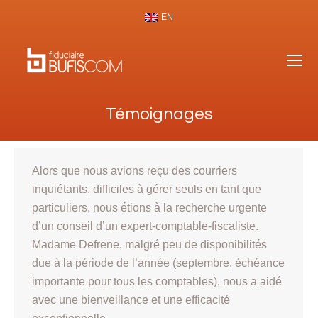
EN
Témoignages
Alors que nous avions reçu des courriers
inquiétants, difficiles à gérer seuls en tant que
particuliers, nous étions à la recherche urgente
d’un conseil d’un expert-comptable-fiscaliste.
Madame Defrene, malgré peu de disponibilités
due à la période de l’année (septembre, échéance
importante pour tous les comptables), nous a aidé
avec une bienveillance et une efficacité