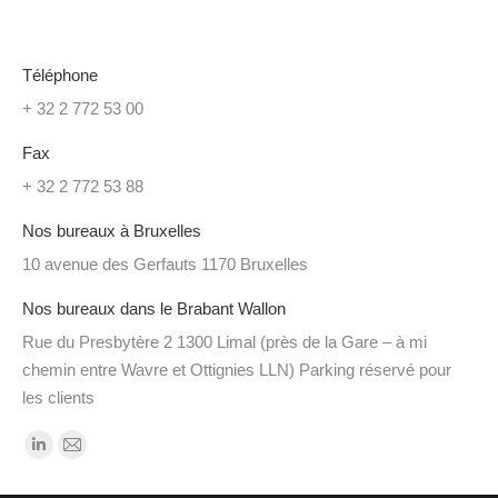
Téléphone
+ 32 2 772 53 00
Fax
+ 32 2 772 53 88
Nos bureaux à Bruxelles
10 avenue des Gerfauts 1170 Bruxelles
Nos bureaux dans le Brabant Wallon
Rue du Presbytère 2 1300 Limal (près de la Gare – à mi
chemin entre Wavre et Ottignies LLN) Parking réservé pour
les clients
Trouvez nous sur :
LinkedIn
Mail
page
page