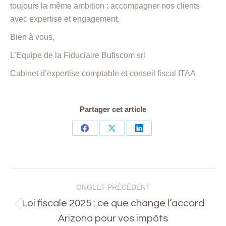
toujours la même ambition : accompagner nos clients
avec expertise et engagement.
Bien à vous,
L’Equipe de la Fiduciaire Bufiscom srl
Cabinet d’expertise comptable et conseil fiscal ITAA
Partager cet article
Share
Share
Share
on
on
on
Facebook
X
LinkedIn
Navigation
ONGLET PRÉCÉDENT
de
Loi fiscale 2025 : ce que change l’accord
Onglet
Arizona pour vos impôts
commentaire
précédent