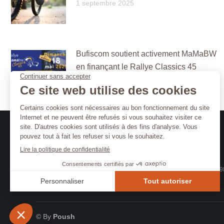
1 septembre 2025
Bufiscom soutient activement MaMaBW
en finançant le Rallye Classics 45
16 mai 2025
BE 0423.861.98
© By
Poush