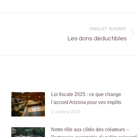
on
on
ook
X
LinkedIn
ONGLET SUIVANT
Onglet
Les dons déductibles
suivant
Loi fiscale 2025 : ce que change
l’accord Arizona pour vos impôts
2 octobre 2025
Notre rôle aux côtés des créateurs –