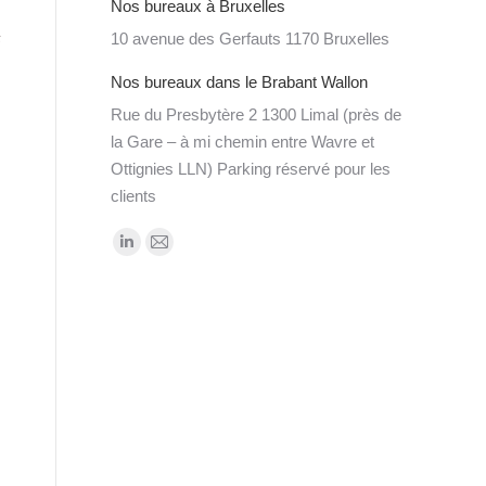
Nos bureaux à Bruxelles
s
10 avenue des Gerfauts 1170 Bruxelles
Nos bureaux dans le Brabant Wallon
Rue du Presbytère 2 1300 Limal (près de
la Gare – à mi chemin entre Wavre et
Ottignies LLN) Parking réservé pour les
clients
Trouvez nous sur :
LinkedIn
Mail
page
page
opens
opens
in
in
new
new
window
window