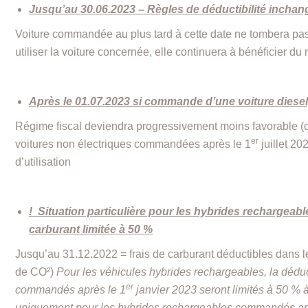
Jusqu’au 30.06.2023 – Règles de déductibilité inchang
Voiture commandée au plus tard à cette date ne tombera pas
utiliser la voiture concernée, elle continuera à bénéficier d
Après le 01.07.2023 si commande d’une voiture diesel
Régime fiscal deviendra progressivement moins favorable (c
er
voitures non électriques commandées après le 1
juillet 20
d’utilisation
!
Situation particulière pour les hybrides rechargeables
carburant limitée à 50 %
Jusqu’au 31.12.2022 = frais de carburant déductibles dans l
de CO²)
Pour les véhicules hybrides rechargeables, la déduct
er
commandés après le 1
janvier 2023 seront limités à 50 % à 
uniquement pour les hybrides rechargeables commandés ap