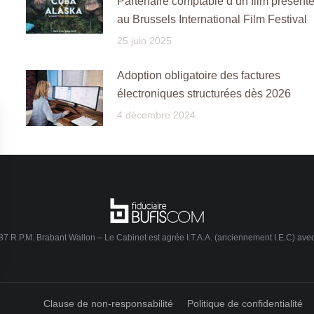
Partenaire comptable d’un film présent
au Brussels International Film Festival
25 juin 2025
Adoption obligatoire des factures
électroniques structurées dès 2026
4 décembre 2024
7 R.P.M. Brabant Wallon – Le Cabinet est agrée I.T.A.A. (anciennement I.E.C) ave
Clause de non-responsabilité
Politique de confidentialité