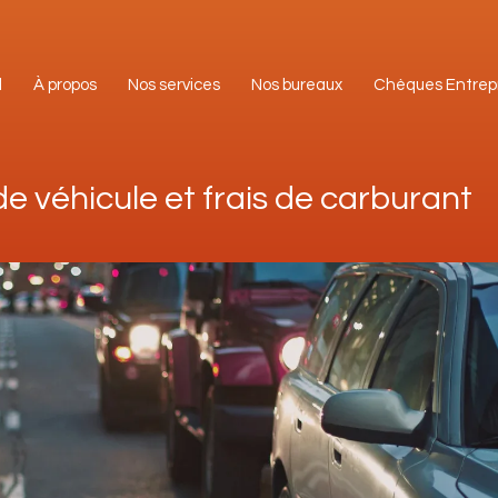
l
À propos
Nos services
Nos bureaux
Chèques Entrep
l
À propos
Nos services
Nos bureaux
Chèques Entrep
 de véhicule et frais de carburant