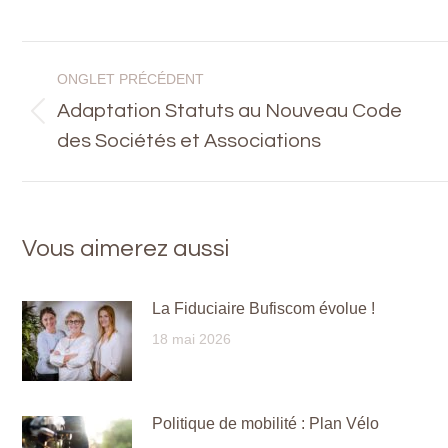
on
Faceb
Navigation
ONGLET PRÉCÉDENT
de
Adaptation Statuts au Nouveau Code
Onglet
des Sociétés et Associations
commentaire
précédent
Vous aimerez aussi
La Fiduciaire Bufiscom évolue !
18 mai 2026
Politique de mobilité : Plan Vélo