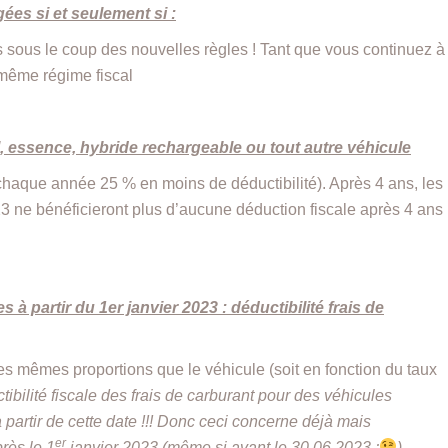
ées si et seulement si :
 sous le coup des nouvelles règles ! Tant que vous continuez à
u même régime fiscal
, essence, hybride rechargeable ou tout autre véhicule
haque année 25 % en moins de déductibilité). Après 4 ans, les
23 ne bénéficieront plus d’aucune déduction fiscale après 4 ans
 à partir du 1er janvier 2023 : déductibilité frais de
es mêmes proportions que le véhicule (soit en fonction du taux
ibilité fiscale des frais de carburant pour des véhicules
partir de cette date !!!
Donc ceci concerne déjà mais
er
rès le 1
janvier 2023 (même si avant le 30.06.2023 ;
)