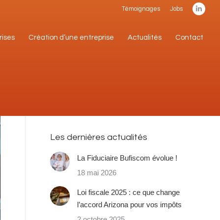
Témoignages
Jobs
Linke
rises
Création d’une entreprise
Actualités
Contact
page
rises
Création d’une entreprise
Actualités
Contact
open
in
new
wind
Les dernières actualités
La Fiduciaire Bufiscom évolue !
18 mai 2026
Loi fiscale 2025 : ce que change
l’accord Arizona pour vos impôts
2 octobre 2025