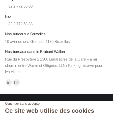
+ 32 2 772 53 00
Fax
+ 32 2 772 53 88
Nos bureaux à Bruxelles
10 avenue des Gerfauts 1170 Bruxelles
Nos bureaux dans le Brabant Wallon
Rue du Presbytère 2 1300 Limal (près de la Gare – à mi
chemin entre Wavre et Ottignies LLN) Parking réservé pour
les clients
Trouvez nous sur :
LinkedIn
Mail
page
page
opens
opens
in
in
new
new