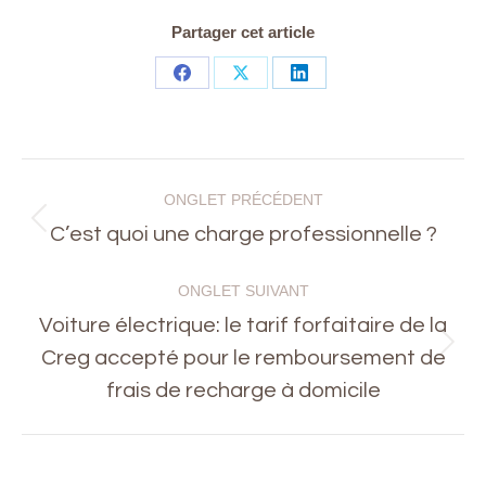
Partager cet article
Share
Share
Share
on
on
on
Facebook
X
LinkedIn
Navigation
ONGLET PRÉCÉDENT
de
Onglet
C’est quoi une charge professionnelle ?
précédent
commentaire
ONGLET SUIVANT
Voiture électrique: le tarif forfaitaire de la
Onglet
Creg accepté pour le remboursement de
suivant
frais de recharge à domicile