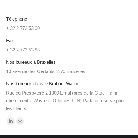
Téléphone
+ 32 2 772 53 00
Fax
+ 32 2 772 53 88
Nos bureaux à Bruxelles
10 avenue des Gerfauts 1170 Bruxelles
Nos bureaux dans le Brabant Wallon
Rue du Presbytère 2 1300 Limal (près de la Gare – à mi
chemin entre Wavre et Ottignies LLN) Parking réservé pour
les clients
Trouvez nous sur :
LinkedIn
Mail
page
page