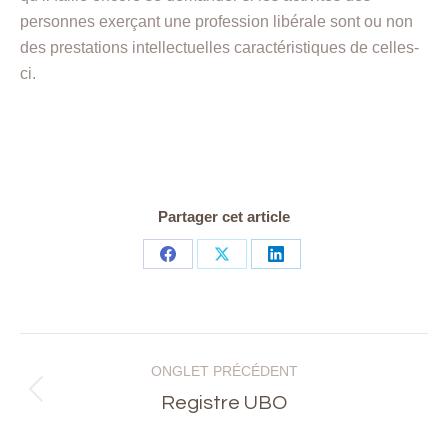
personnes exerçant une profession libérale sont ou non
des prestations intellectuelles caractéristiques de celles-
ci.
Partager cet article
Share
Share
Share
on
on
on
Facebook
X
LinkedIn
Navigation
ONGLET PRÉCÉDENT
de
Onglet
Registre UBO
précédent
commentaire