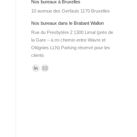
Nos bureaux à Bruxelles
10 avenue des Gerfauts 1170 Bruxelles
Nos bureaux dans le Brabant Wallon
Rue du Presbytère 2 1300 Limal (près de
la Gare – à mi chemin entre Wavre et
Ottignies LLN) Parking réservé pour les
clients
Trouvez nous sur :
LinkedIn
Mail
page
page
opens
opens
in
in
new
new
window
window