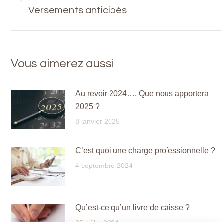
Onglet
Versements anticipés
commentaire
précédent
Vous aimerez aussi
Au revoir 2024…. Que nous apportera
2025 ?
8 janvier 2025
C’est quoi une charge professionnelle ?
4 septembre 2024
Qu’est-ce qu’un livre de caisse ?