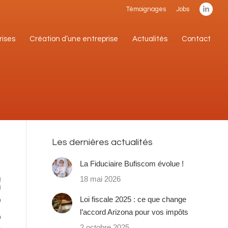
Témoignages
Jobs
Linke
rises
Création d’une entreprise
Actualités
Contact
page
rises
Création d’une entreprise
Actualités
Contact
open
in
new
wind
Les dernières actualités
La Fiduciaire Bufiscom évolue !
18 mai 2026
Loi fiscale 2025 : ce que change
l’accord Arizona pour vos impôts
2 octobre 2025