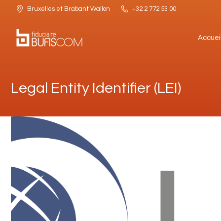
Bruxelles et Brabant Wallon
+32 2 772 53 00
Accuei
Accuei
Legal Entity Identifier (LEI)