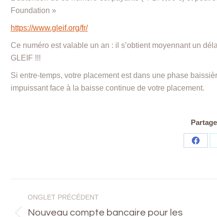
Foundation »
https://www.gleif.org/fr/
Ce numéro est valable un an : il s’obtient moyennant un dél
GLEIF !!!
Si entre-temps, votre placement est dans une phase baissière
impuissant face à la baisse continue de votre placement.
Partager
Share
on
Faceb
Navigation
ONGLET PRÉCÉDENT
de
Nouveau compte bancaire pour les