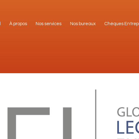
l
À propos
Nos services
Nos bureaux
Chèques Entrep
l
À propos
Nos services
Nos bureaux
Chèques Entrep