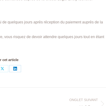
ai de quelques jours après réception du paiement auprès de la
, vous risquez de devoir attendre quelques jours tout en étant
 cet article
Share
Share
on
on
ook
X
LinkedIn
ONGLET SUIVANT